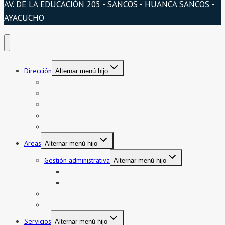
AV. DE LA EDUCACIÓN 205 - SANCOS - HUANCA SANCOS -
AYACUCHO
Dirección
Alternar menú hijo
Presentación
Organigrama
Directorio
Directorio telefónico
Jurisdicción
Areas
Alternar menú hijo
Gestión administrativa
Alternar menú hijo
Bienes y servicios
Formatos asistencia
Gestión institucional
Gestión pedagógica
Servicios
Alternar menú hijo