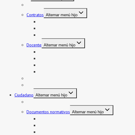
Mi boleto y mi legajo
Contratos
Alternar menú hijo
Contratos CAS
Contratos Auxiliares
Contratos Administrativos
Docente
Alternar menú hijo
Encargatura
Contratos Docente
Nombramiento Docente
Ascenso
Sistema de Control Interno
Reasignación de auxiliares
Ciudadano
Alternar menú hijo
Documentos de Gestión
Documentos normativos
Alternar menú hijo
Resolución directoral
Resolución Ministerial
Resolución Viceministerial