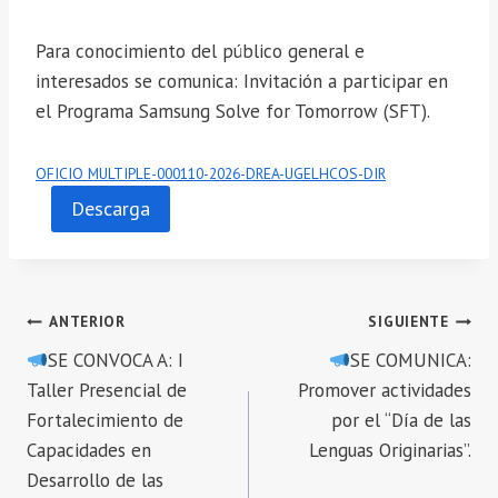
Para conocimiento del público general e
interesados se comunica: Invitación a participar en
el Programa Samsung Solve for Tomorrow (SFT).
OFICIO MULTIPLE-000110-2026-DREA-UGELHCOS-DIR
Descarga
Navegación
ANTERIOR
SIGUIENTE
SE CONVOCA A: I
SE COMUNICA:
de
Taller Presencial de
Promover actividades
entradas
Fortalecimiento de
por el “Día de las
Capacidades en
Lenguas Originarias”.
Desarrollo de las